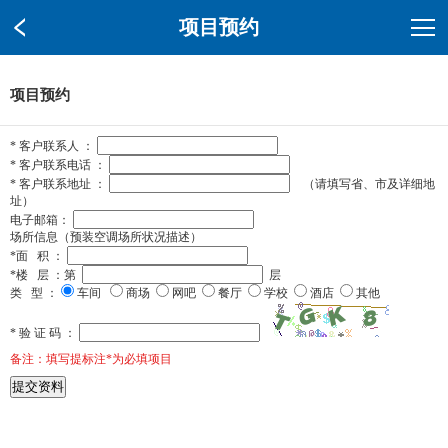
项目预约
项目预约
* 客户联系人 ：
* 客户联系电话 ：
* 客户联系地址 ：
（请填写省、市及详细地
址）
电子邮箱：
场所信息（预装空调场所状况描述）
*面 积 ：
*楼 层 ：
第
层
类 型 ：
车间
商场
网吧
餐厅
学校
酒店
其他
* 验 证 码 ：
备注：填写提标注*为必填项目